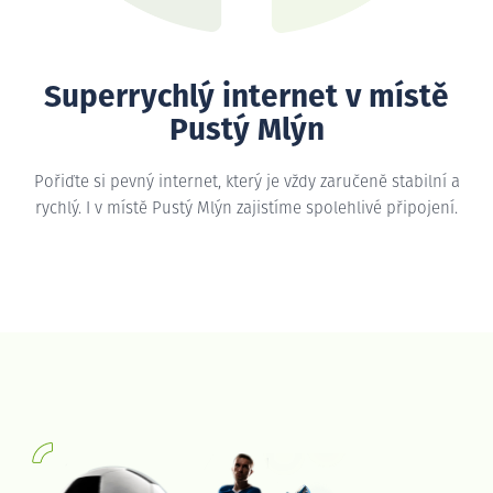
Superrychlý internet v místě
Pustý Mlýn
Pořiďte si pevný internet, který je vždy zaručeně stabilní a
rychlý. I v místě Pustý Mlýn zajistíme spolehlivé připojení.