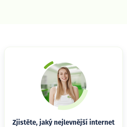
Zjistěte, jaký nejlevnější internet