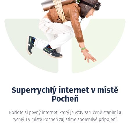
Superrychlý internet v místě
Pocheň
Pořiďte si pevný internet, který je vždy zaručeně stabilní a
rychlý. I v místě Pocheň zajistíme spolehlivé připojení.