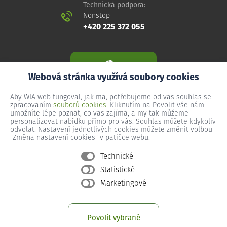
Technická podpora:
Nonstop
+420 225 372 055
Webová stránka využívá soubory cookies
Aby WIA web fungoval, jak má, potřebujeme od vás souhlas se
zpracováním
souborů cookies
. Kliknutím na Povolit vše nám
umožníte lépe poznat, co vás zajímá, a my tak můžeme
personalizovat nabídku přímo pro vás. Souhlas můžete kdykoliv
odvolat. Nastavení jednotlivých cookies můžete změnit volbou
"Změna nastavení cookies" v patičce webu.
Technické
Statistické
Všeobecné podmínky
Marketingové
Ochrana osobních údajů
Změna nastavení cookies
Povolit vybrané
Provozní podmínky předplacený internet