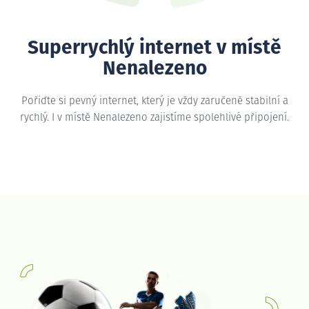
Superrychlý internet v místě
Nenalezeno
Pořiďte si pevný internet, který je vždy zaručeně stabilní a
rychlý. I v místě Nenalezeno zajistíme spolehlivé připojení.