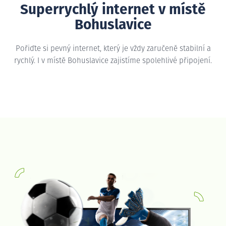
Superrychlý internet v místě
Bohuslavice
Pořiďte si pevný internet, který je vždy zaručeně stabilní a
rychlý. I v místě Bohuslavice zajistíme spolehlivé připojení.