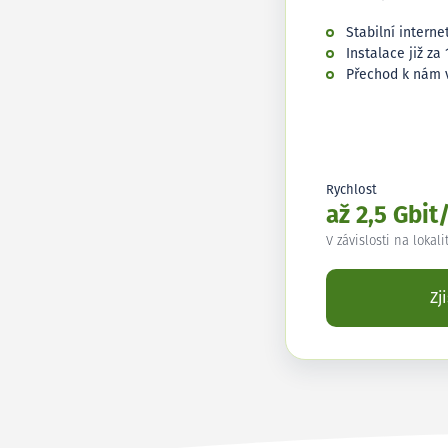
Stabilní interne
Instalace již za 
Přechod k nám 
Rychlost
až 2,5 Gbit
V závislosti na lokali
Zj