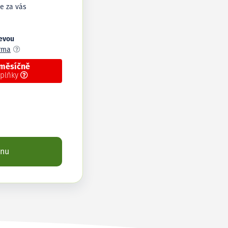
e za vás
levou
arma
 měsíčně
oplňky
enu