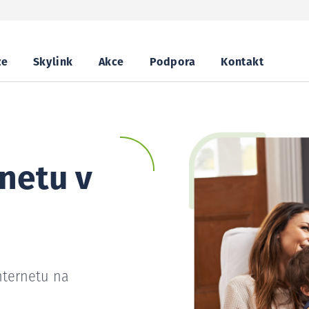
ze
Skylink
Akce
Podpora
Kontakt
netu v
nternetu na