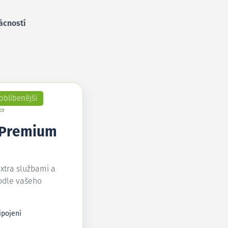
ácností
oblíbenější
 Premium
extra službami a
odle vašeho
ipojení