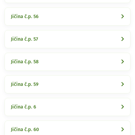
Jičina č.p. 56
Jičina č.p. 57
Jičina č.p. 58
Jičina č.p. 59
Jičina č.p. 6
Jičina č.p. 60