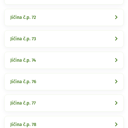
Jičina č.p. 72
Jičina č.p. 73
Jičina č.p. 74
Jičina č.p. 76
Jičina č.p. 77
Jičina č.p. 78