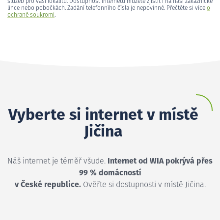
služeb pro vaši lokalitu. Dostupnost internetu můžete zjistit i na naší zákaznické
lince nebo pobočkách. Zadání telefonního čísla je nepovinné. Přečtěte si více
o
ochraně soukromí
.
Vyberte si internet v místě
Jičina
Náš internet je téměř všude.
Internet od WIA pokrývá přes
99 % domácností
v České republice.
Ověřte si dostupnosti v místě Jičina.