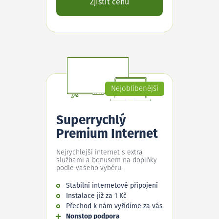
Zjistit cenu
Nejoblíbenější
Superrychlý
Premium Internet
Nejrychlejší internet s extra
službami a bonusem na doplňky
podle vašeho výběru.
Stabilní internetové připojení
Instalace již za 1 Kč
Přechod k nám vyřídíme za vás
Nonstop podpora