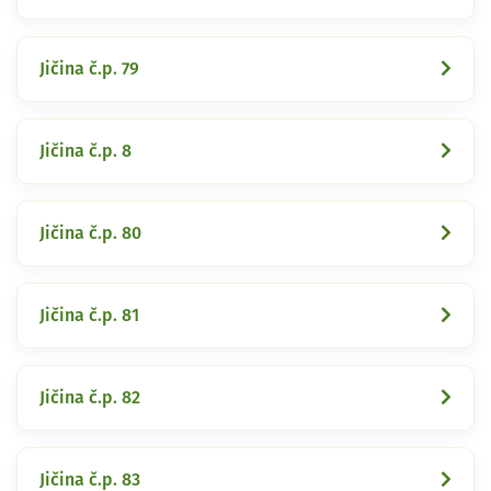
Jičina č.p. 79
Jičina č.p. 8
Jičina č.p. 80
Jičina č.p. 81
Jičina č.p. 82
Jičina č.p. 83