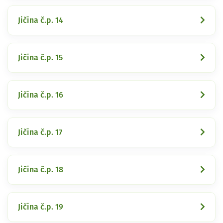
Jičina č.p. 14
Jičina č.p. 15
Jičina č.p. 16
Jičina č.p. 17
Jičina č.p. 18
Jičina č.p. 19