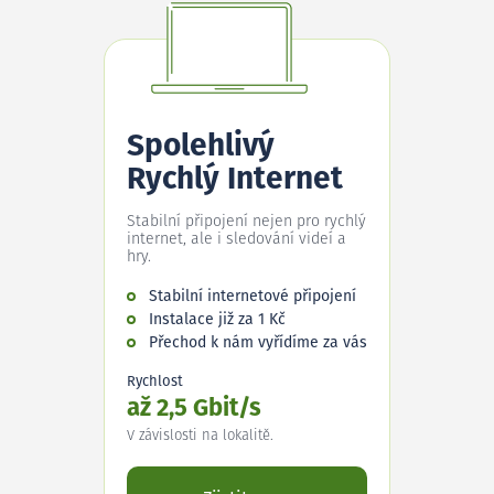
Spolehlivý
Rychlý Internet
Stabilní připojení nejen pro rychlý
internet, ale i sledování videí a
hry.
Stabilní internetové připojení
Instalace již za 1 Kč
Přechod k nám vyřídíme za vás
Rychlost
až 2,5 Gbit/s
V závislosti na lokalitě.