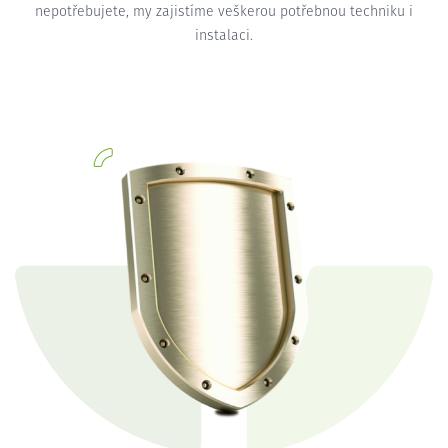
nepotřebujete, my zajistíme veškerou potřebnou techniku i
instalaci.