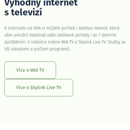
Výhodný internet
s televizí
K internetu od WIA si můžete pořídit i skvělou televizi, která
vám umožní sledovat vaše oblíbené pořady i se 7 denním
zpožděním. V nabídce máme WIA TV a Skylink Live TV. Služby se
liší obsahem a počtem programů.
Více o WIA TV
Více o Skylink Live TV