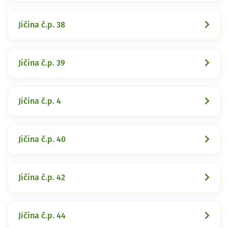
Jičina č.p. 38
Jičina č.p. 39
Jičina č.p. 4
Jičina č.p. 40
Jičina č.p. 42
Jičina č.p. 44