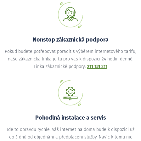
Nonstop zákaznická podpora
Pokud budete potřebovat poradit s výběrem internetového tarifu,
naše zákaznická linka je tu pro vás k dispozici 24 hodin denně.
Linka zákaznické podpory:
211 151 211
Pohodlná instalace a servis
Jde to opravdu rychle. Váš internet na doma bude k dispozici už
do 5 dnů od objednání a předplacení služby. Navíc k tomu nic