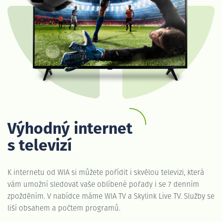
Výhodný internet
s televizí
K internetu od WIA si můžete pořídit i skvělou televizi, která
vám umožní sledovat vaše oblíbené pořady i se 7 denním
zpožděním. V nabídce máme WIA TV a Skylink Live TV. Služby se
liší obsahem a počtem programů.