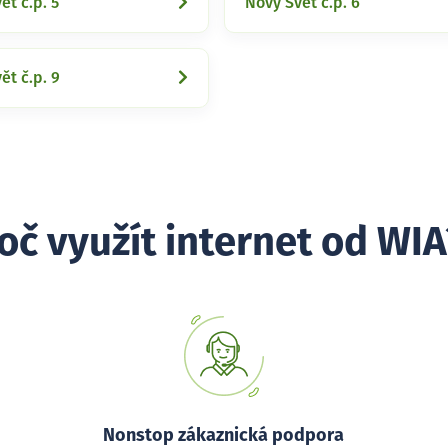
ět č.p. 5
Nový Svět č.p. 6
ět č.p. 9
oč využít internet od WIA
Nonstop zákaznická podpora