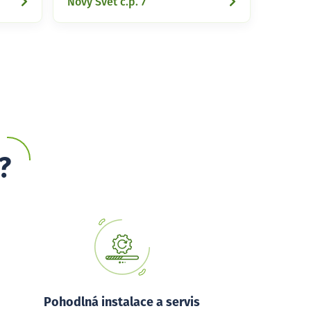
Nový Svět č.p. 7
?
Pohodlná instalace a servis