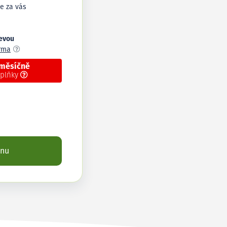
e za vás
levou
arma
 měsíčně
oplňky
enu