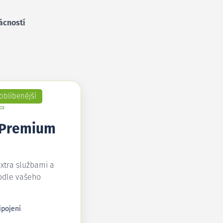
ácností
oblíbenější
 Premium
extra službami a
odle vašeho
ipojení