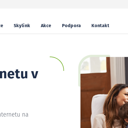
ze
Skylink
Akce
Podpora
Kontakt
netu v
nternetu na