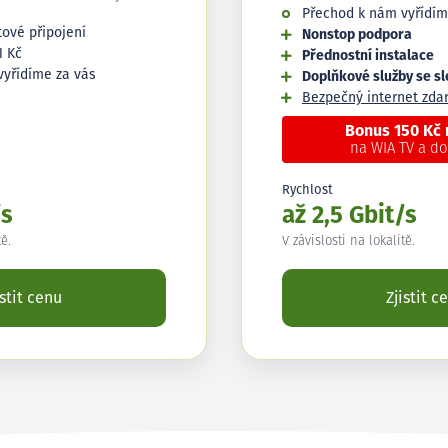
Přechod k nám vyřídím
tové připojení
Nonstop podpora
1 Kč
Přednostní instalace
vyřídíme za vás
Doplňkové služby se s
Bezpečný internet zd
Bonus 150 Kč
na WIA TV a d
Rychlost
/s
až 2,5 Gbit/s
tě.
V závislosti na lokalitě.
istit cenu
Zjistit c