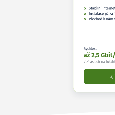
Stabilní interne
Instalace již za 
Přechod k nám 
Rychlost
až 2,5 Gbit
V závislosti na lokali
Zj