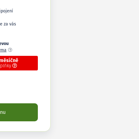
ipojení
e za vás
levou
arma
 měsíčně
oplňky
enu