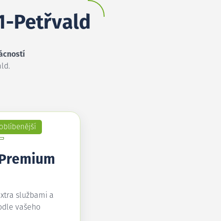
 1-Petřvald
ácností
ld.
oblíbenější
 Premium
extra službami a
odle vašeho