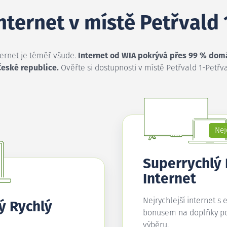
internet v místě Petřvald
ternet je téměř všude.
Internet od WIA pokrývá přes 99 % dom
České republice.
Ověřte si dostupnosti v místě Petřvald 1-Petřva
Nej
Superrychlý
Internet
Nejrychlejší internet s 
ý Rychlý
bonusem na doplňky p
výběru.