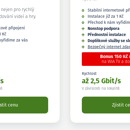
í nejen pro rychlý
Stabilní internetové př
edování videí a hry.
Instalace již za 1 Kč
Přechod k nám vyřídím
tové připojení
Nonstop podpora
1 Kč
Přednostní instalace
vyřídíme za vás
Doplňkové služby se s
Bezpečný internet zd
Bonus 150 Kč
na WIA TV a d
Rychlost
/s
až 2,5 Gbit/s
tě.
V závislosti na lokalitě.
istit cenu
Zjistit c