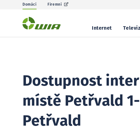
Domácí
Firemní
Internet
Televi
Dostupnost inter
místě Petřvald 1-
Petřvald