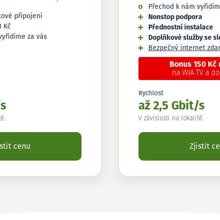
Přechod k nám vyřídím
tové připojení
Nonstop podpora
1 Kč
Přednostní instalace
vyřídíme za vás
Doplňkové služby se s
Bezpečný internet zd
Bonus 150 Kč
na WIA TV a d
Rychlost
/s
až 2,5 Gbit/s
tě.
V závislosti na lokalitě.
istit cenu
Zjistit c