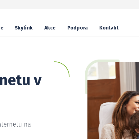
ze
Skylink
Akce
Podpora
Kontakt
netu v
nternetu na