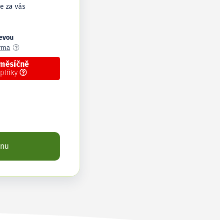
e za vás
levou
arma
 měsíčně
oplňky
enu