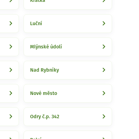
Krátká
Luční
Mlýnské údolí
Nad Rybníky
Nové město
Odry č.p. 342