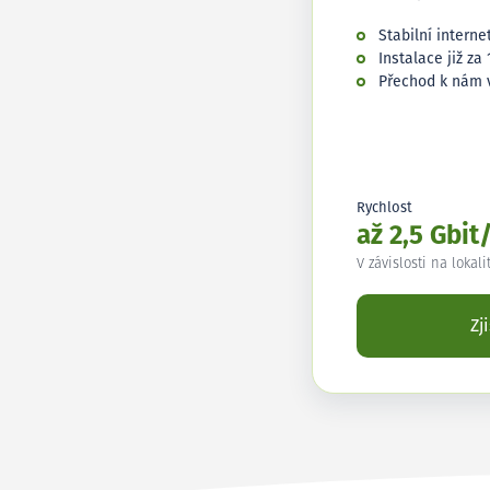
Stabilní interne
Instalace již za 
Přechod k nám 
Rychlost
až 2,5 Gbit
V závislosti na lokali
Zj