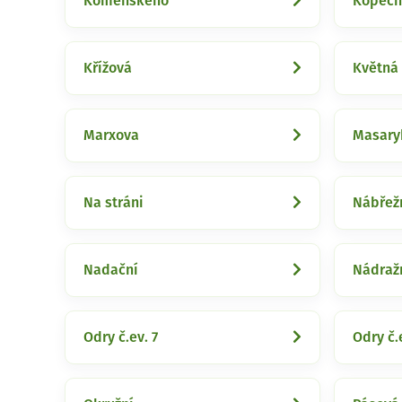
Komenského
Kopečn
Křížová
Květná
Marxova
Masary
Na stráni
Nábřež
Nadační
Nádraž
Odry č.ev. 7
Odry č.