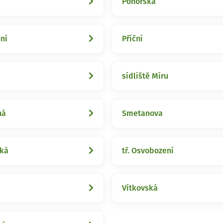
Pohořská
ní
Příční
sídliště Míru
ná
Smetanova
cká
tř. Osvobození
Vítkovská