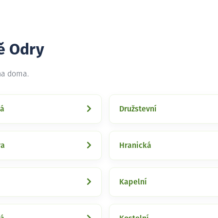
tě Odry
 na doma.
ká
Družstevní
va
Hranická
Kapelní