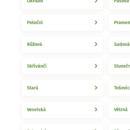
Okružní
Pásová
Potoční
Pramen
Růžová
Sadová
Skřivánčí
Sluneč
Stará
Tošovi
Veselská
Větrná