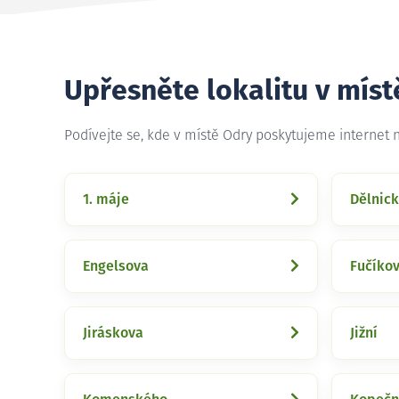
Upřesněte lokalitu v mís
Podívejte se, kde v místě Odry poskytujeme internet
1. máje
Dělnic
Engelsova
Fučíko
Jiráskova
Jižní