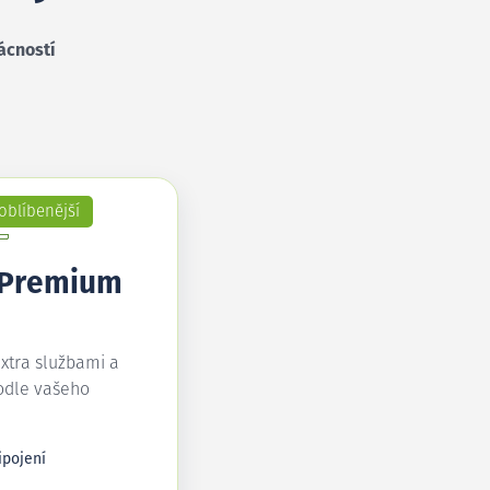
ácností
oblíbenější
 Premium
extra službami a
odle vašeho
ipojení