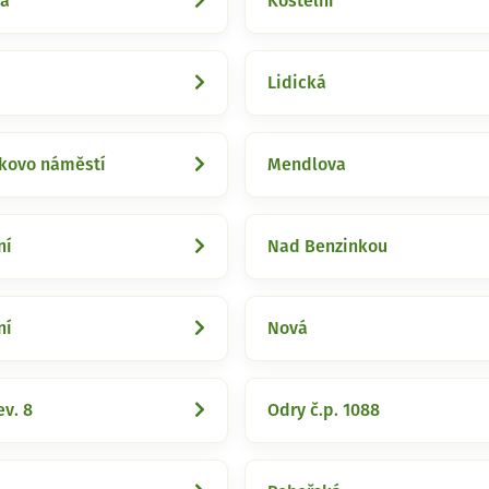
á
Kostelní
Lidická
kovo náměstí
Mendlova
ní
Nad Benzinkou
ní
Nová
ev. 8
Odry č.p. 1088