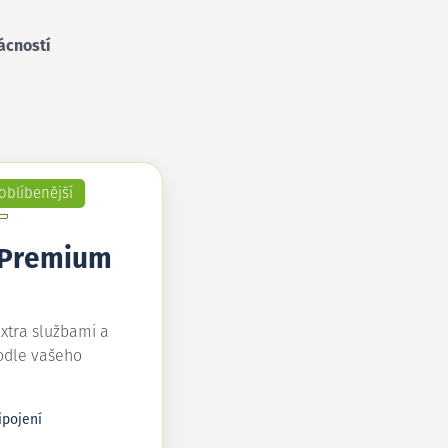
ácností
oblíbenější
 Premium
extra službami a
odle vašeho
ipojení