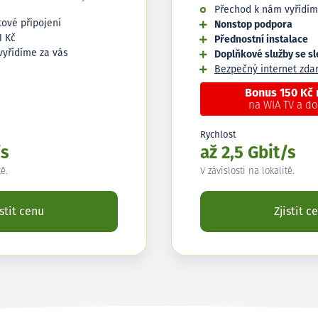
Přechod k nám vyřídím
tové připojení
Nonstop podpora
1 Kč
Přednostní instalace
vyřídíme za vás
Doplňkové služby se s
Bezpečný internet zd
Bonus 150 Kč
na WIA TV a d
Rychlost
/s
až 2,5 Gbit/s
tě.
V závislosti na lokalitě.
istit cenu
Zjistit c