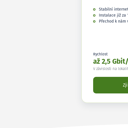
Stabilní interne
Instalace již za 
Přechod k nám 
Rychlost
až 2,5 Gbit
V závislosti na lokali
Zj