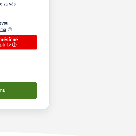
e za vás
levou
arma
 měsíčně
oplňky
enu