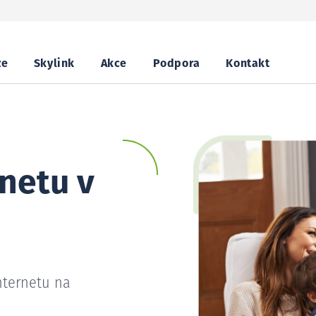
ze
Skylink
Akce
Podpora
Kontakt
netu v
nternetu na