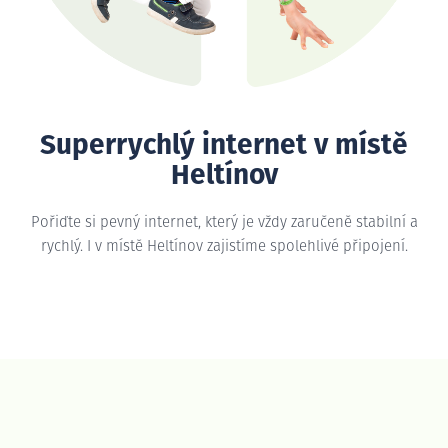
Superrychlý internet v místě
Heltínov
Pořiďte si pevný internet, který je vždy zaručeně stabilní a
rychlý. I v místě Heltínov zajistíme spolehlivé připojení.