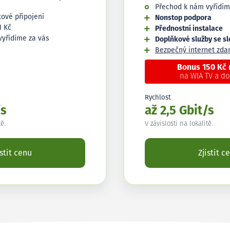
Přechod k nám vyřídím
tové připojení
Nonstop podpora
1 Kč
Přednostní instalace
vyřídíme za vás
Doplňkové služby se s
Bezpečný internet zd
Bonus 150 Kč
na WIA TV a d
Rychlost
/s
až 2,5 Gbit/s
tě.
V závislosti na lokalitě.
istit cenu
Zjistit c