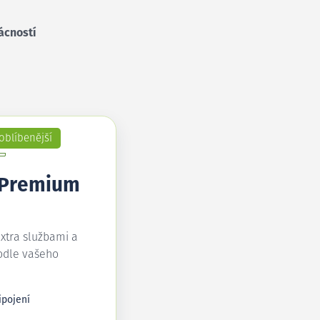
ácností
oblíbenější
 Premium
extra službami a
odle vašeho
ipojení