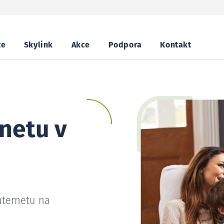
ze
Skylink
Akce
Podpora
Kontakt
netu v
nternetu na