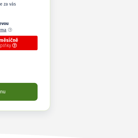
e za vás
levou
arma
 měsíčně
oplňky
enu