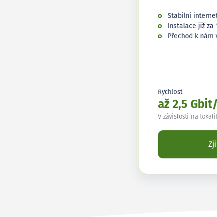
Stabilní interne
Instalace již za 
Přechod k nám 
Rychlost
až 2,5 Gbit
V závislosti na lokali
Zj