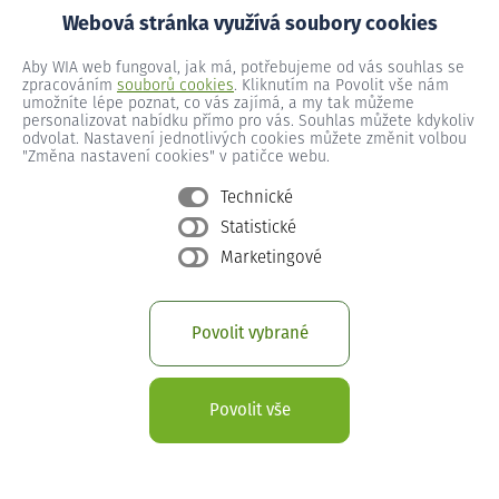
Jde to opravdu rychle. Váš internet na doma bude k dispozici už
Webová stránka využívá soubory cookies
do 5 dnů od objednání a předplacení služby. Navíc k tomu nic
nepotřebujete, my zajistíme veškerou potřebnou techniku i
Aby WIA web fungoval, jak má, potřebujeme od vás souhlas se
zpracováním
souborů cookies
. Kliknutím na Povolit vše nám
instalaci.
umožníte lépe poznat, co vás zajímá, a my tak můžeme
personalizovat nabídku přímo pro vás. Souhlas můžete kdykoliv
odvolat. Nastavení jednotlivých cookies můžete změnit volbou
"Změna nastavení cookies" v patičce webu.
Technické
Statistické
Marketingové
Povolit vybrané
Povolit vše