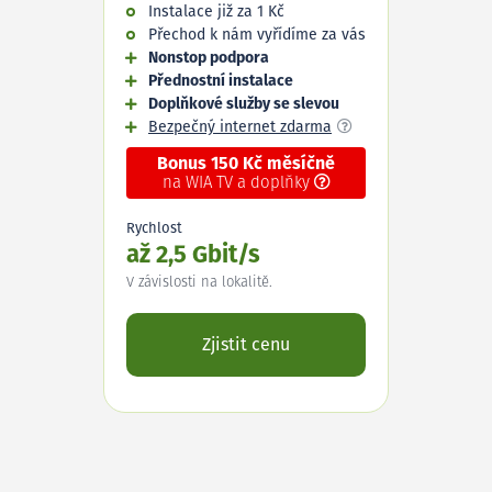
Instalace již za 1 Kč
Přechod k nám vyřídíme za vás
Nonstop podpora
Přednostní instalace
Doplňkové služby se slevou
Bezpečný internet zdarma
Bonus 150 Kč měsíčně
na WIA TV a doplňky
Rychlost
až 2,5 Gbit/s
V závislosti na lokalitě.
Zjistit cenu