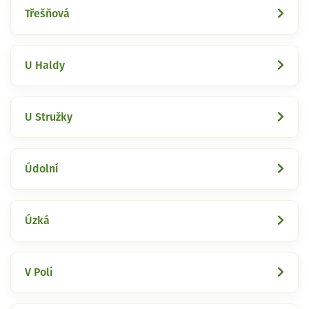
Třešňová
U Haldy
U Stružky
Údolní
Úzká
V Poli