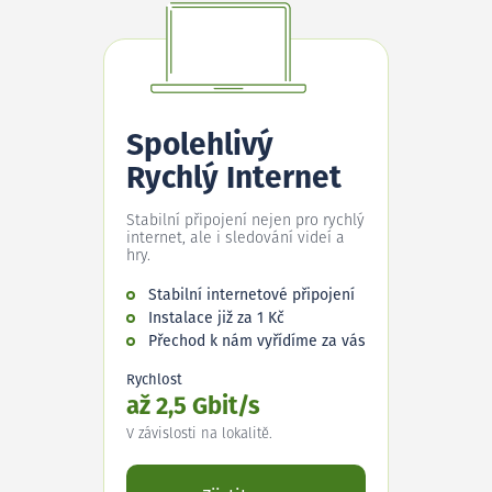
Spolehlivý
Rychlý Internet
Stabilní připojení nejen pro rychlý
internet, ale i sledování videí a
hry.
Stabilní internetové připojení
Instalace již za 1 Kč
Přechod k nám vyřídíme za vás
Rychlost
až 2,5 Gbit/s
V závislosti na lokalitě.