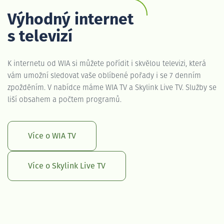
Výhodný internet
s televizí
K internetu od WIA si můžete pořídit i skvělou televizi, která
vám umožní sledovat vaše oblíbené pořady i se 7 denním
zpožděním. V nabídce máme WIA TV a Skylink Live TV. Služby se
liší obsahem a počtem programů.
Více o WIA TV
Více o Skylink Live TV