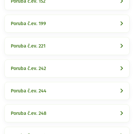
Poruba č.ev. 152
Poruba č.ev. 199
Poruba č.ev. 221
Poruba č.ev. 242
Poruba č.ev. 244
Poruba č.ev. 248