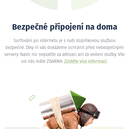
Bezpečné připojení na doma
Surfování po internetu je s naší doplňkovou službou
bezpečné. Díky ní vás dokážeme ochránit před nebezpečnými
servery. Navíc nic neplatíte za aktivaci ani za vedení služby. Vše
od nás máte ZDARMA.
Zjistěte více informací
.