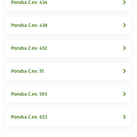
Poruba č.ev. 434
Poruba č.ev. 438
Poruba č.ev. 452
Poruba č.ev. 51
Poruba č.ev. 593
Poruba č.ev. 623