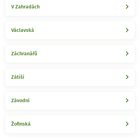
V Zahradách
Václavská
Záchranářů
Zátiší
Závodní
Žofinská