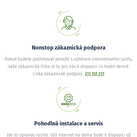
Nonstop zákaznická podpora
Pokud budete potřebovat poradit s výběrem internetového tarifu,
naše zákaznická linka je tu pro vás k dispozici 24 hodin denně.
Linka zákaznické podpory:
211 151 211
Pohodlná instalace a servis
Jde to opravdu rychle. Váš internet na doma bude k dispozici už