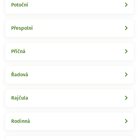
Potoční
Přespolní
Příčná
Řadová
Rajčula
Rodinná