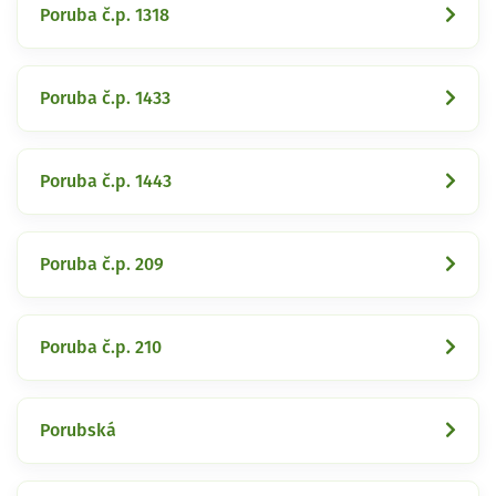
Poruba č.p. 1318
Poruba č.p. 1433
Poruba č.p. 1443
Poruba č.p. 209
Poruba č.p. 210
Porubská