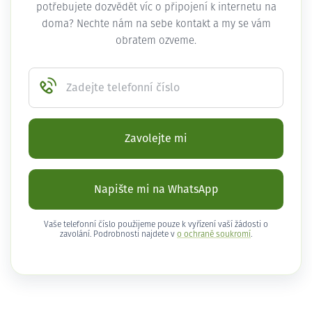
potřebujete dozvědět víc o připojení k internetu na
doma? Nechte nám na sebe kontakt a my se vám
obratem ozveme.
Zadejte telefonní číslo
Zavolejte mi
Napište mi na WhatsApp
Vaše telefonní číslo použijeme pouze k vyřízení vaší žádosti o
zavolání. Podrobnosti najdete v
o ochraně soukromí
.