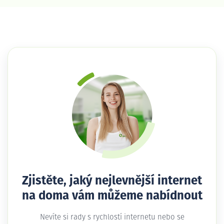
Zjistěte, jaký nejlevnější internet
na doma vám můžeme nabídnout
Nevíte si rady s rychlostí internetu nebo se