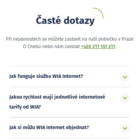
Časté dotazy
Při nejasnostech se můžete zastavit na naši pobočku v Praze
či Chebu nebo nám zavolat
+420 211 151 211
.
Jak funguje služba WIA Internet?
Jakou rychlost mají jednotlivé internetové
tarify od WIA?
Jak si můžu WIA Internet objednat?