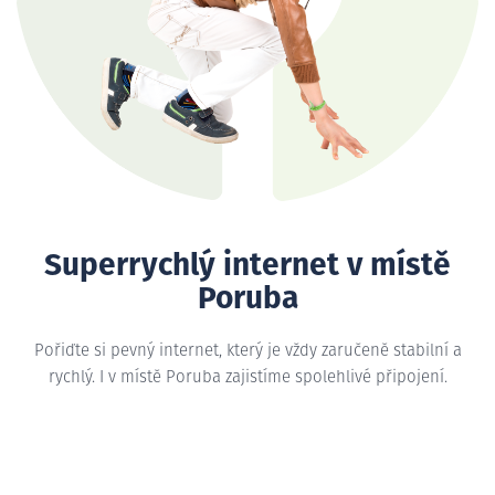
Superrychlý internet v místě
Poruba
Pořiďte si pevný internet, který je vždy zaručeně stabilní a
rychlý. I v místě Poruba zajistíme spolehlivé připojení.