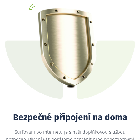
Bezpečné připojení na doma
Surfování po internetu je s naší doplňkovou službou
bezpečné. Díky ní vás dokážeme ochránit před nebezpečnými