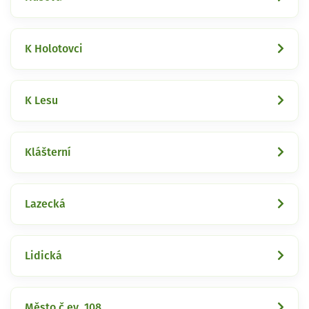
K Holotovci
K Lesu
Klášterní
Lazecká
Lidická
Město č.ev. 108