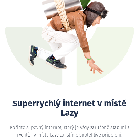
Superrychlý internet v místě
Lazy
Pořiďte si pevný internet, který je vždy zaručeně stabilní a
rychlý. I v místě Lazy zajistíme spolehlivé připojení.