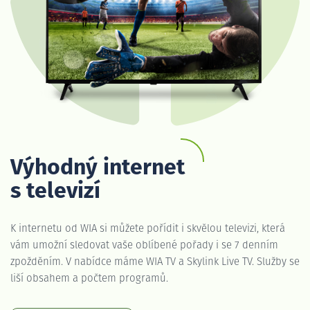
Výhodný internet
s televizí
K internetu od WIA si můžete pořídit i skvělou televizi, která
vám umožní sledovat vaše oblíbené pořady i se 7 denním
zpožděním. V nabídce máme WIA TV a Skylink Live TV. Služby se
liší obsahem a počtem programů.