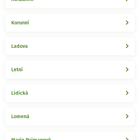
Korunní
Ladova
Letní
Lidická
Lomená
Marie Pujmanové