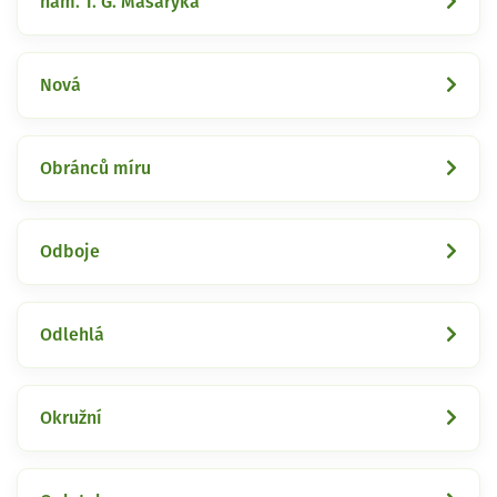
nám. T. G. Masaryka
Nová
Obránců míru
Odboje
Odlehlá
Okružní