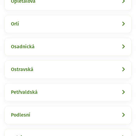
Opletalova
Orlí
Osadnická
Ostravská
Petřvaldská
Podlesní