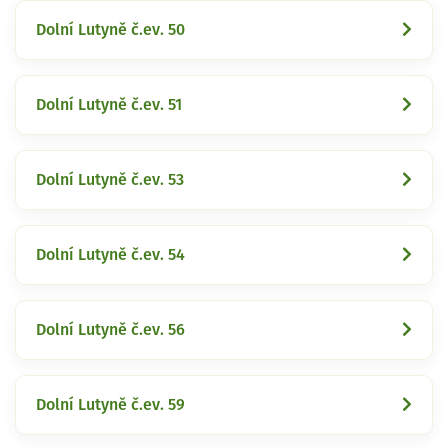
Dolní Lutyně č.ev. 50
Dolní Lutyně č.ev. 51
Dolní Lutyně č.ev. 53
Dolní Lutyně č.ev. 54
Dolní Lutyně č.ev. 56
Dolní Lutyně č.ev. 59