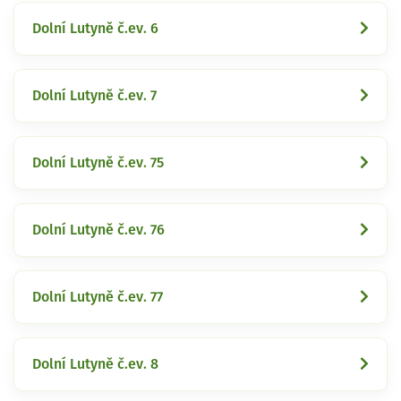
Dolní Lutyně č.ev. 6
Dolní Lutyně č.ev. 7
Dolní Lutyně č.ev. 75
Dolní Lutyně č.ev. 76
Dolní Lutyně č.ev. 77
Dolní Lutyně č.ev. 8