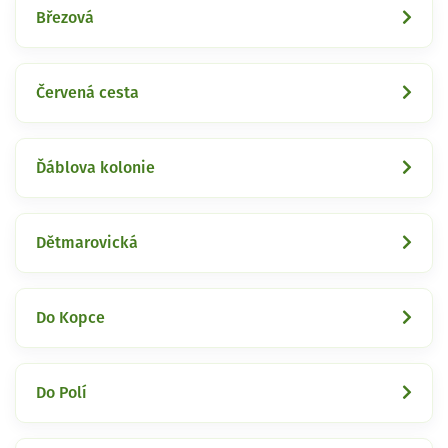
Březová
Červená cesta
Ďáblova kolonie
Dětmarovická
Do Kopce
Do Polí