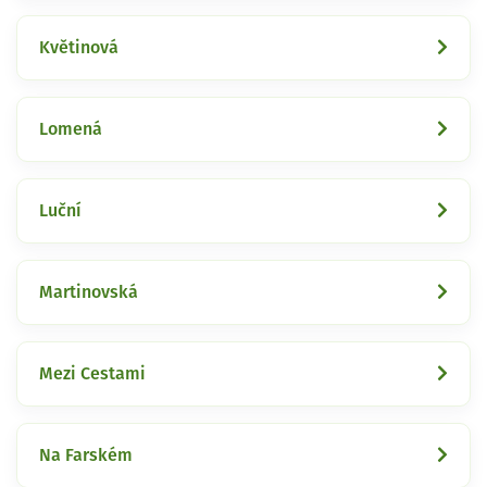
Květinová
Lomená
Luční
Martinovská
Mezi Cestami
Na Farském