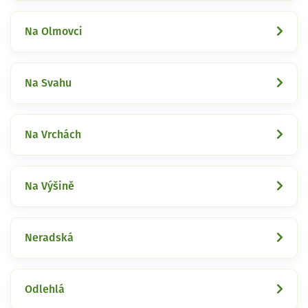
Na Olmovci
Na Svahu
Na Vrchách
Na Výšině
Neradská
Odlehlá