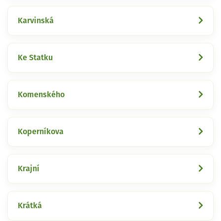
Karvinská
Ke Statku
Komenského
Koperníkova
Krajní
Krátká