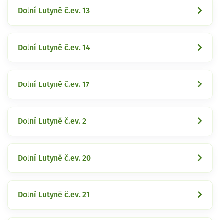
Dolní Lutyně č.ev. 13
Dolní Lutyně č.ev. 14
Dolní Lutyně č.ev. 17
Dolní Lutyně č.ev. 2
Dolní Lutyně č.ev. 20
Dolní Lutyně č.ev. 21