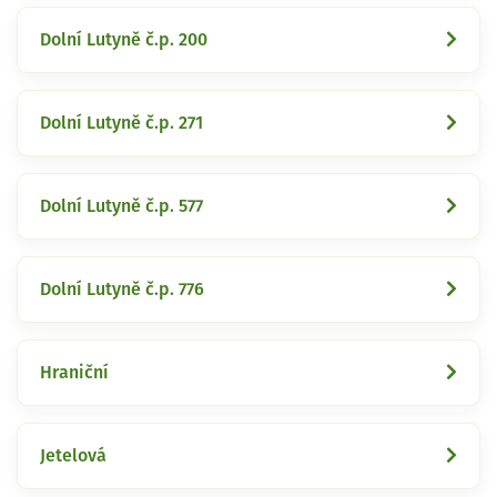
Dolní Lutyně č.p. 200
Dolní Lutyně č.p. 271
Dolní Lutyně č.p. 577
Dolní Lutyně č.p. 776
Hraniční
Jetelová