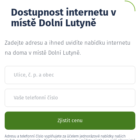
Dostupnost internetu v
místě Dolní Lutyně
Zadejte adresu a ihned uvidíte nabídku internetu
na doma v místě Dolní Lutyně.
Ulice, č. p. a obec
Vaše telefonní číslo
Zjistit cenu
Adresu a telefonní číslo vyplňujete za účelem jednorázové nabídky našich