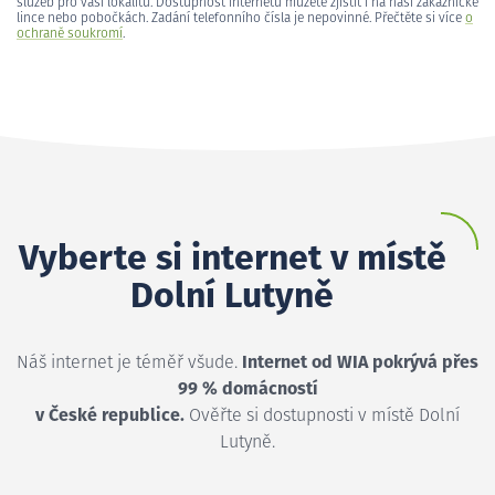
služeb pro vaši lokalitu. Dostupnost internetu můžete zjistit i na naší zákaznické
lince nebo pobočkách. Zadání telefonního čísla je nepovinné. Přečtěte si více
o
ochraně soukromí
.
Vyberte si internet v místě
Dolní Lutyně
Náš internet je téměř všude.
Internet od WIA pokrývá přes
99 % domácností
v České republice.
Ověřte si dostupnosti v místě Dolní
Lutyně.