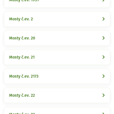
Mosty č.ev. 2
Mosty č.ev. 20
Mosty č.ev. 21
Mosty č.ev. 2173
Mosty č.ev. 22