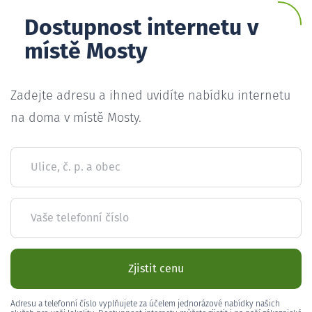
Dostupnost internetu v
místě Mosty
Zadejte adresu a ihned uvidíte nabídku internetu
na doma v místě Mosty.
Ulice, č. p. a obec
Vaše telefonní číslo
Zjistit cenu
Adresu a telefonní číslo vyplňujete za účelem jednorázové nabídky našich