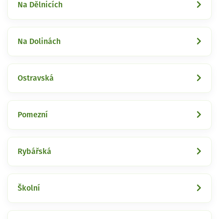
Na Dělnicích
Na Dolinách
Ostravská
Pomezní
Rybářská
Školní