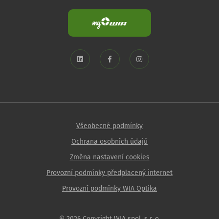
Všeobecné podmínky
Ochrana osobních údajů
Změna nastavení cookies
Provozní podmínky předplacený internet
Provozní podmínky WIA Optika