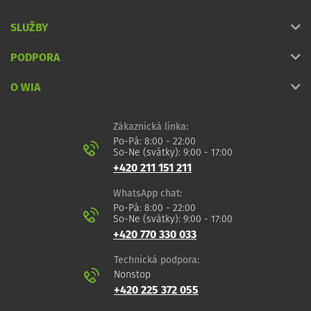
SLUŽBY
PODPORA
O WIA
Zákaznická linka:
Po-Pá: 8:00 - 22:00
So-Ne (svátky): 9:00 - 17:00
+420 211 151 211
WhatsApp chat:
Po-Pá: 8:00 - 22:00
So-Ne (svátky): 9:00 - 17:00
+420 770 330 033
Technická podpora:
Nonstop
+420 225 372 055