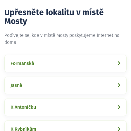
Upřesněte lokalitu v místě
Mosty
Podívejte se, kde v místě Mosty poskytujeme internet na
doma.
Formanská
Jasná
K Antoníčku
K Rybníkům