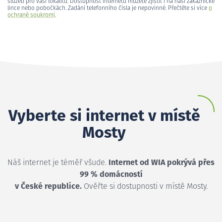
služeb pro vaši lokalitu. Dostupnost internetu můžete zjistit i na naší zákaznické
lince nebo pobočkách. Zadání telefonního čísla je nepovinné. Přečtěte si více
o
ochraně soukromí
.
Vyberte si internet v místě
Mosty
Náš internet je téměř všude.
Internet od WIA pokrývá přes
99 % domácností
v České republice.
Ověřte si dostupnosti v místě Mosty.