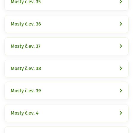
Mosty č.ev. 35
Mosty č.ev. 36
Mosty č.ev. 37
Mosty č.ev. 38
Mosty č.ev. 39
Mosty č.ev. 4