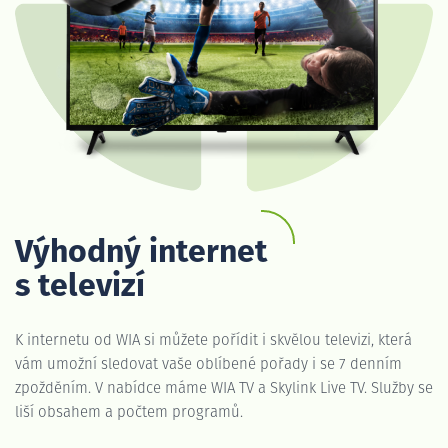
Výhodný internet
s televizí
K internetu od WIA si můžete pořídit i skvělou televizi, která
vám umožní sledovat vaše oblíbené pořady i se 7 denním
zpožděním. V nabídce máme WIA TV a Skylink Live TV. Služby se
liší obsahem a počtem programů.