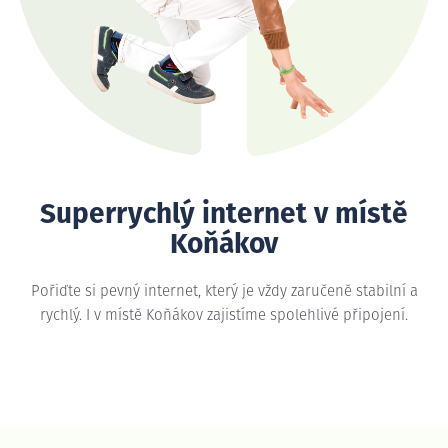
Superrychlý internet v místě
Koňákov
Pořiďte si pevný internet, který je vždy zaručeně stabilní a
rychlý. I v místě Koňákov zajistíme spolehlivé připojení.