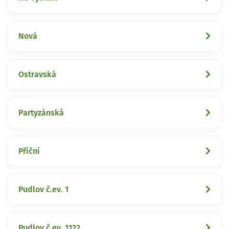
Nová
Ostravská
Partyzánská
Příční
Pudlov č.ev. 1
Pudlov č.ev. 1122