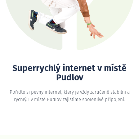
Superrychlý internet v místě
Pudlov
Pořiďte si pevný internet, který je vždy zaručeně stabilní a
rychlý. I v místě Pudlov zajistíme spolehlivé připojení.