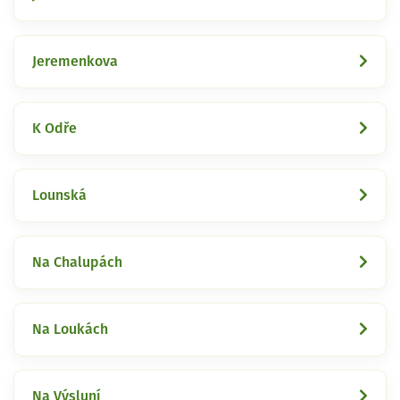
Jeremenkova
K Odře
Lounská
Na Chalupách
Na Loukách
Na Výsluní