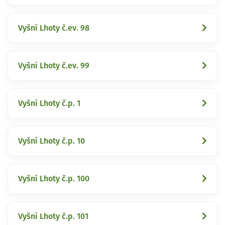
Vyšní Lhoty č.ev. 98
Vyšní Lhoty č.ev. 99
Vyšní Lhoty č.p. 1
Vyšní Lhoty č.p. 10
Vyšní Lhoty č.p. 100
Vyšní Lhoty č.p. 101