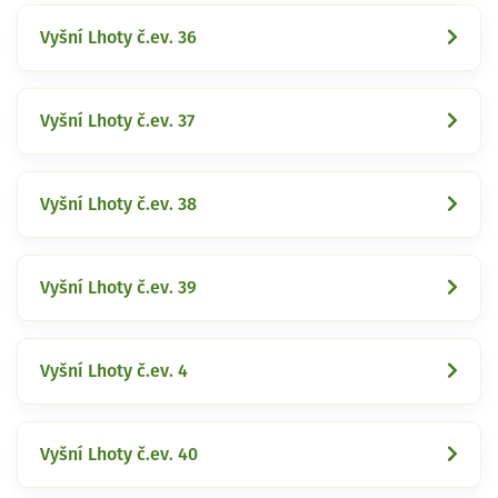
Vyšní Lhoty č.ev. 36
Vyšní Lhoty č.ev. 37
Vyšní Lhoty č.ev. 38
Vyšní Lhoty č.ev. 39
Vyšní Lhoty č.ev. 4
Vyšní Lhoty č.ev. 40