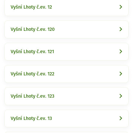
Vyšní Lhoty č.ev. 12
Vyšní Lhoty č.ev. 120
Vyšní Lhoty č.ev. 121
Vyšní Lhoty č.ev. 122
Vyšní Lhoty č.ev. 123
Vyšní Lhoty č.ev. 13