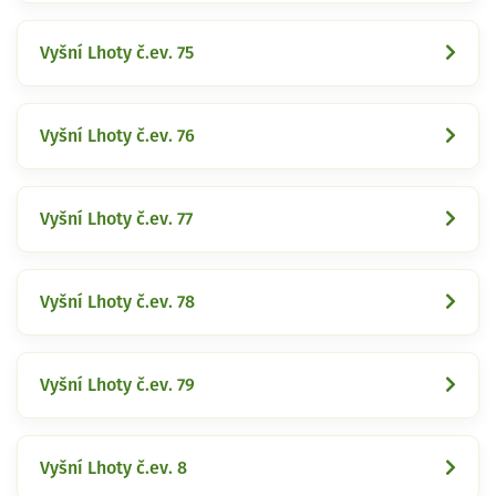
Vyšní Lhoty č.ev. 75
Vyšní Lhoty č.ev. 76
Vyšní Lhoty č.ev. 77
Vyšní Lhoty č.ev. 78
Vyšní Lhoty č.ev. 79
Vyšní Lhoty č.ev. 8