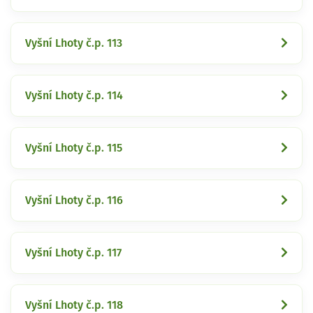
Vyšní Lhoty č.p. 113
Vyšní Lhoty č.p. 114
Vyšní Lhoty č.p. 115
Vyšní Lhoty č.p. 116
Vyšní Lhoty č.p. 117
Vyšní Lhoty č.p. 118