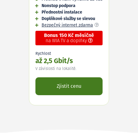
Nonstop podpora
Přednostní instalace
Doplňkové služby se slevou
Bezpečný internet zdarma
Bonus 150 Kč měsíčně
na WIA TV a doplňky
Rychlost
až 2,5 Gbit/s
V závislosti na lokalitě.
Zjistit cenu