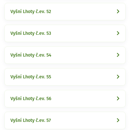
Vyšní Lhoty č.ev. 52
Vyšní Lhoty č.ev. 53
Vyšní Lhoty č.ev. 54
Vyšní Lhoty č.ev. 55
Vyšní Lhoty č.ev. 56
Vyšní Lhoty č.ev. 57