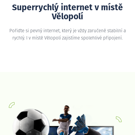
Superrychlý internet v místě
Vělopolí
Pořiďte si pevný internet, který je vždy zaručeně stabilní a
rychlý. I v místě Vělopolí zajistíme spolehlivé připojení.