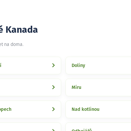
tě Kanada
et na doma.
í
Doliny
Míru
opech
Nad kotlinou