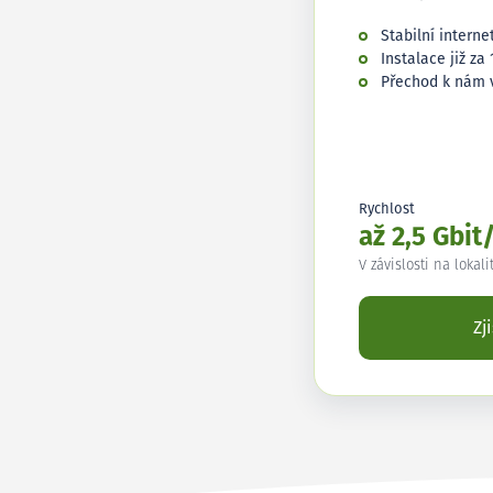
Stabilní interne
Instalace již za 
Přechod k nám 
Rychlost
až 2,5 Gbit
V závislosti na lokali
Zj