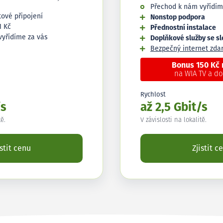
Přechod k nám vyřídím
tové připojení
Nonstop podpora
1 Kč
Přednostní instalace
vyřídíme za vás
Doplňkové služby se s
Bezpečný internet zd
Bonus 150 Kč
na WIA TV a d
Rychlost
/s
až 2,5 Gbit/s
tě.
V závislosti na lokalitě.
istit cenu
Zjistit c