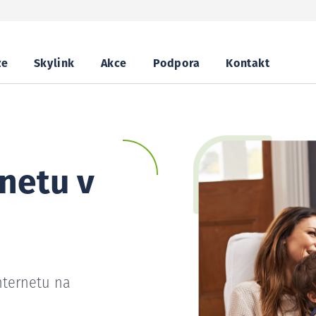
ze
Skylink
Akce
Podpora
Kontakt
netu v
nternetu na