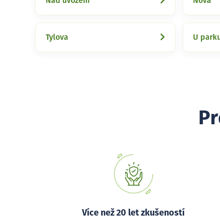
Nad úvozem
Nová
Tylova
U park
Pr
Více než 20 let zkušeností