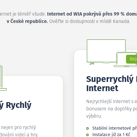
ternet je téměř všude.
Internet od WIA pokrývá přes 99 % dom
v České republice.
Ověřte si dostupnosti v místě Kanada.
Nej
Superrychlý
Internet
Nejrychlejší internet s 
ý Rychlý
bonusem na doplňky p
výběru.
í nejen pro rychlý
Stabilní internetové př
edování videí a hry.
Instalace již za 1 Kč