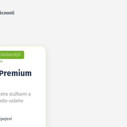
ácností
oblíbenější
 Premium
extra službami a
odle vašeho
ipojení