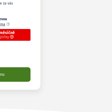
e za vás
levou
arma
 měsíčně
oplňky
enu