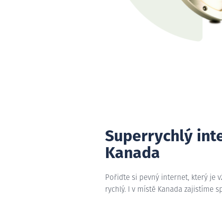
Superrychlý int
Kanada
Pořiďte si pevný internet, který je 
rychlý. I v místě Kanada zajistíme s