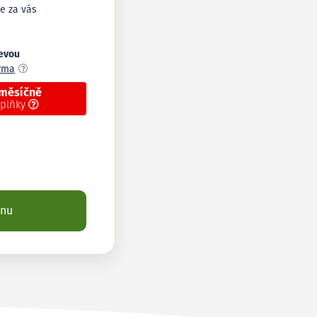
e za vás
levou
arma
 měsíčně
oplňky
enu