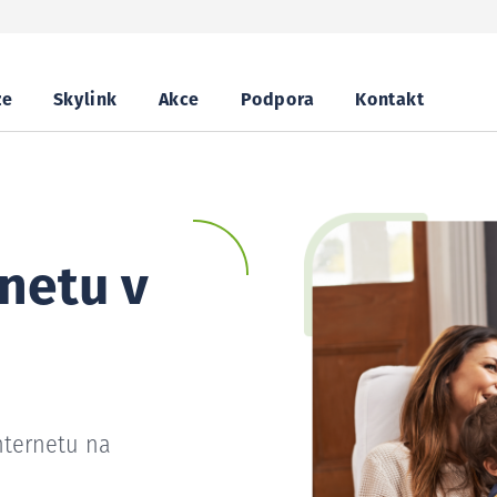
ze
Skylink
Akce
Podpora
Kontakt
netu v
nternetu na