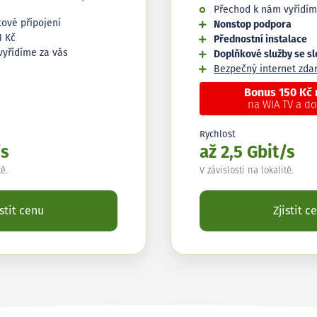
Přechod k nám vyřídím
tové připojení
Nonstop podpora
1 Kč
Přednostní instalace
vyřídíme za vás
Doplňkové služby se s
Bezpečný internet zd
Bonus 150 Kč
na WIA TV a d
Rychlost
/s
až 2,5 Gbit/s
tě.
V závislosti na lokalitě.
istit cenu
Zjistit c