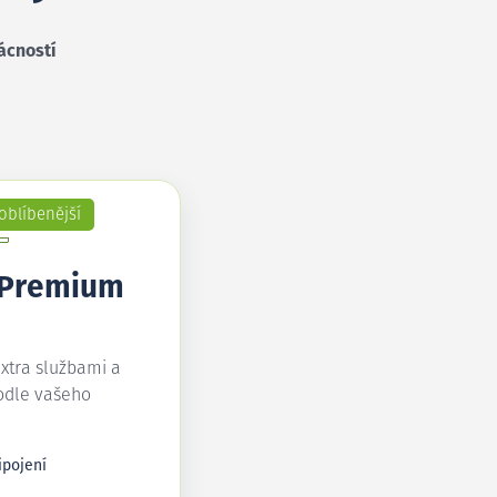
ácností
oblíbenější
 Premium
extra službami a
odle vašeho
ipojení