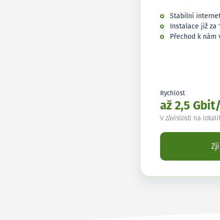
Stabilní interne
Instalace již za 
Přechod k nám 
Rychlost
až 2,5 Gbit
V závislosti na lokali
Zj