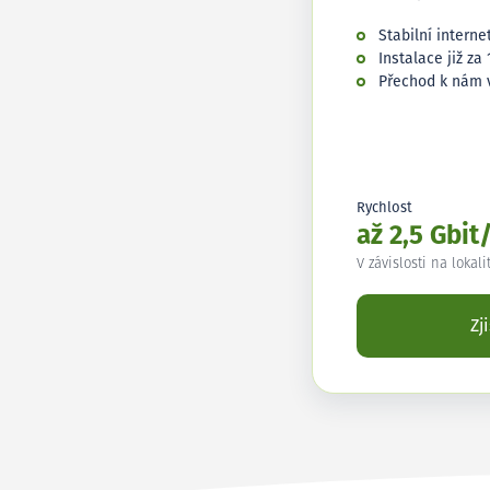
Stabilní interne
Instalace již za 
Přechod k nám 
Rychlost
až 2,5 Gbit
V závislosti na lokali
Zj