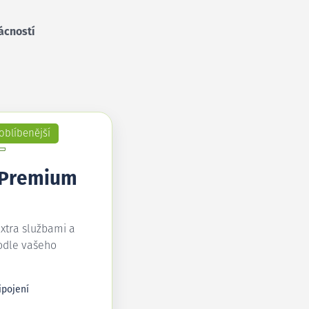
ácností
oblíbenější
 Premium
extra službami a
odle vašeho
ipojení