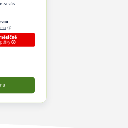
e za vás
levou
arma
 měsíčně
oplňky
enu