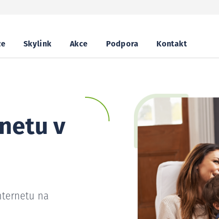
ze
Skylink
Akce
Podpora
Kontakt
netu v
nternetu na