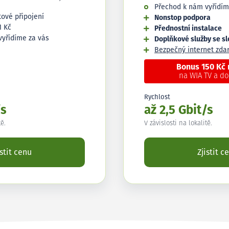
Přechod k nám vyřídím
tové připojení
Nonstop podpora
1 Kč
Přednostní instalace
vyřídíme za vás
Doplňkové služby se s
Bezpečný internet zd
Bonus 150 Kč
na WIA TV a d
Rychlost
/s
až 2,5 Gbit/s
tě.
V závislosti na lokalitě.
istit cenu
Zjistit c