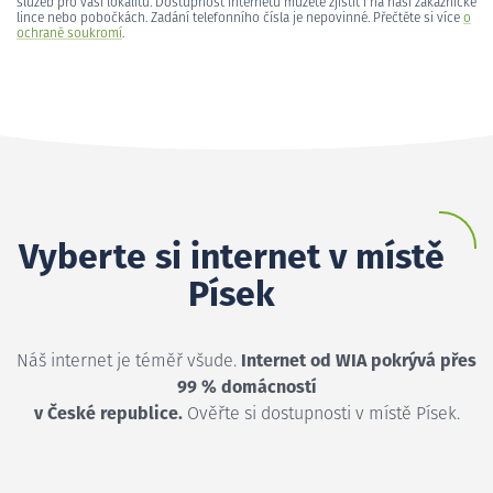
služeb pro vaši lokalitu. Dostupnost internetu můžete zjistit i na naší zákaznické
lince nebo pobočkách. Zadání telefonního čísla je nepovinné. Přečtěte si více
o
ochraně soukromí
.
Vyberte si internet v místě
Písek
Náš internet je téměř všude.
Internet od WIA pokrývá přes
99 % domácností
v České republice.
Ověřte si dostupnosti v místě Písek.