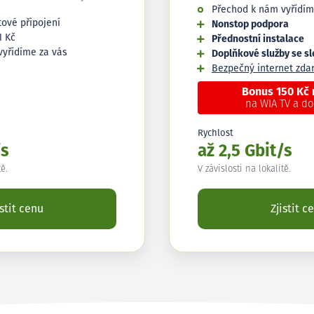
Přechod k nám vyřídím
tové připojení
Nonstop podpora
1 Kč
Přednostní instalace
vyřídíme za vás
Doplňkové služby se s
Bezpečný internet zd
Bonus 150 Kč
na WIA TV a d
Rychlost
/s
až 2,5 Gbit/s
tě.
V závislosti na lokalitě.
istit cenu
Zjistit c