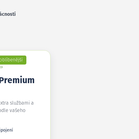
ácností
oblíbenější
 Premium
extra službami a
odle vašeho
ipojení