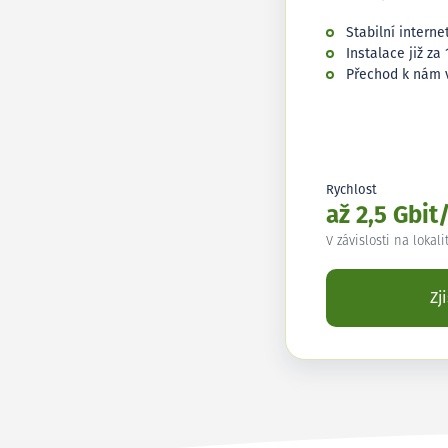
Stabilní interne
Instalace již za 
Přechod k nám 
Rychlost
až 2,5 Gbit
V závislosti na lokali
Zj