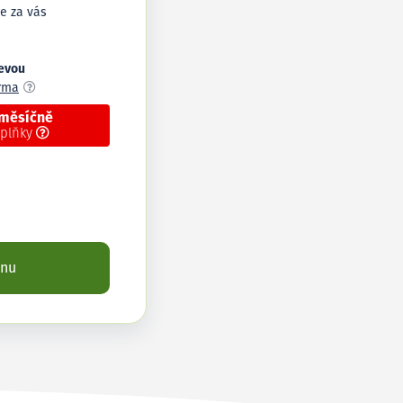
e za vás
levou
arma
 měsíčně
oplňky
enu