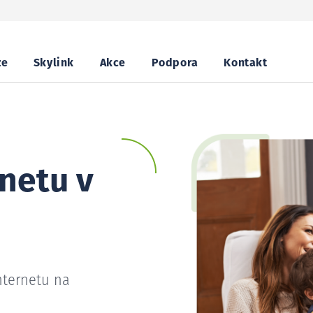
ze
Skylink
Akce
Podpora
Kontakt
netu v
nternetu na