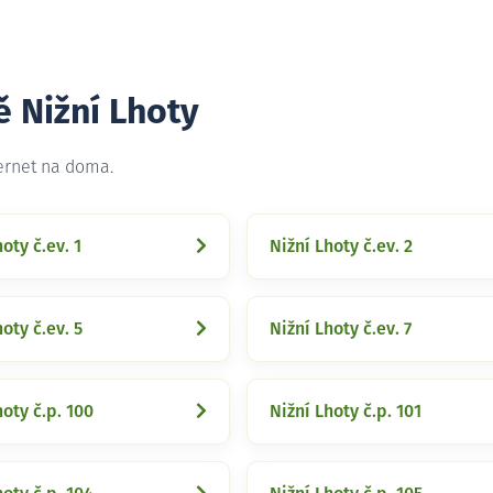
ě Nižní Lhoty
ternet na doma.
oty č.ev. 1
Nižní Lhoty č.ev. 2
oty č.ev. 5
Nižní Lhoty č.ev. 7
hoty č.p. 100
Nižní Lhoty č.p. 101