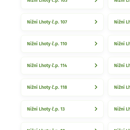
Nižní Lhoty č.p. 103
Nižní L
Nižní Lhoty č.p. 107
Nižní L
Nižní Lhoty č.p. 110
Nižní Lh
Nižní Lhoty č.p. 114
Nižní Lh
Nižní Lhoty č.p. 118
Nižní L
Nižní Lhoty č.p. 13
Nižní L