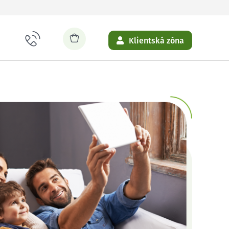
Klientská zóna