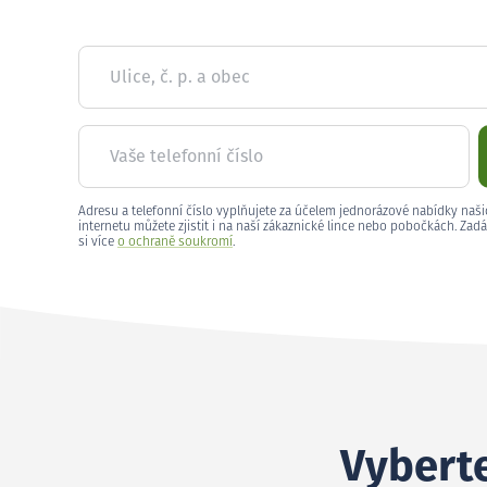
Ulice, č. p. a obec
Vaše telefonní číslo
Adresu a telefonní číslo vyplňujete za účelem jednorázové nabídky naši
internetu můžete zjistit i na naší zákaznické lince nebo pobočkách. Zadá
si více
o ochraně soukromí
.
Vyberte