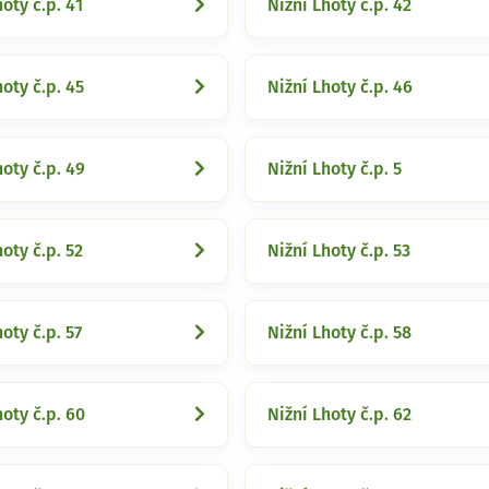
hoty č.p. 41
Nižní Lhoty č.p. 42
hoty č.p. 45
Nižní Lhoty č.p. 46
hoty č.p. 49
Nižní Lhoty č.p. 5
hoty č.p. 52
Nižní Lhoty č.p. 53
oty č.p. 57
Nižní Lhoty č.p. 58
hoty č.p. 60
Nižní Lhoty č.p. 62