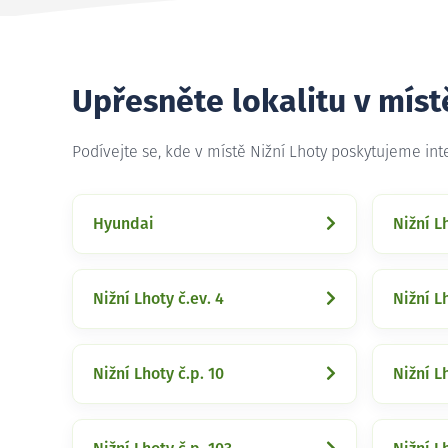
Upřesněte lokalitu v míst
Podívejte se, kde v místě Nižní Lhoty poskytujeme in
Hyundai
Nižní Lh
Nižní Lhoty č.ev. 4
Nižní Lh
Nižní Lhoty č.p. 10
Nižní L