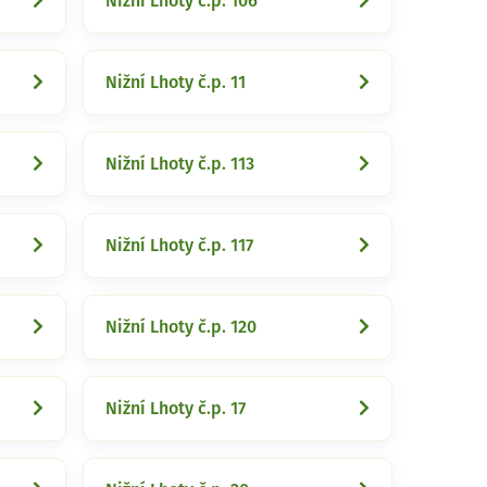
Nižní Lhoty č.p. 106
Nižní Lhoty č.p. 11
Nižní Lhoty č.p. 113
Nižní Lhoty č.p. 117
Nižní Lhoty č.p. 120
Nižní Lhoty č.p. 17