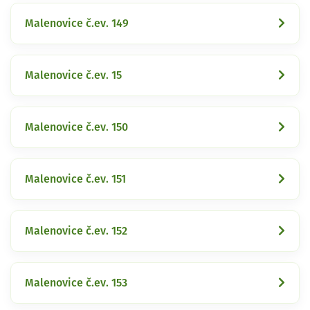
Malenovice č.ev. 149
Malenovice č.ev. 15
Malenovice č.ev. 150
Malenovice č.ev. 151
Malenovice č.ev. 152
Malenovice č.ev. 153