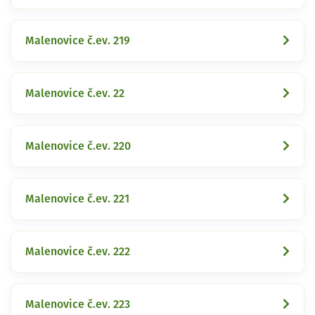
Malenovice č.ev. 219
Malenovice č.ev. 22
Malenovice č.ev. 220
Malenovice č.ev. 221
Malenovice č.ev. 222
Malenovice č.ev. 223