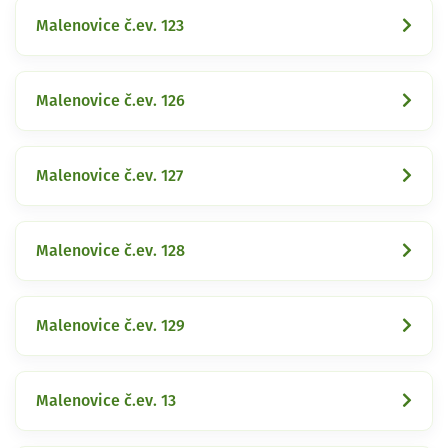
Malenovice č.ev. 123
Malenovice č.ev. 126
Malenovice č.ev. 127
Malenovice č.ev. 128
Malenovice č.ev. 129
Malenovice č.ev. 13