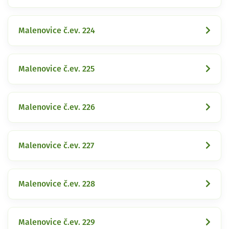
Malenovice č.ev. 224
Malenovice č.ev. 225
Malenovice č.ev. 226
Malenovice č.ev. 227
Malenovice č.ev. 228
Malenovice č.ev. 229