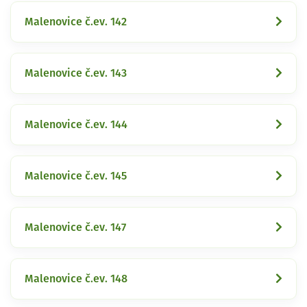
Malenovice č.ev. 142
Malenovice č.ev. 143
Malenovice č.ev. 144
Malenovice č.ev. 145
Malenovice č.ev. 147
Malenovice č.ev. 148