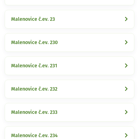
Malenovice č.ev. 23
Malenovice č.ev. 230
Malenovice č.ev. 231
Malenovice č.ev. 232
Malenovice č.ev. 233
Malenovice č.ev. 234