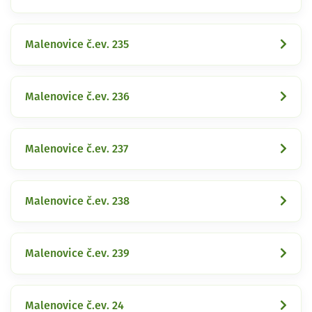
Malenovice č.ev. 235
Malenovice č.ev. 236
Malenovice č.ev. 237
Malenovice č.ev. 238
Malenovice č.ev. 239
Malenovice č.ev. 24