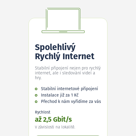
Spolehlivý
Rychlý Internet
Stabilní připojení nejen pro rychlý
internet, ale i sledování videí a
hry.
Stabilní internetové připojení
Instalace již za 1 Kč
Přechod k nám vyřídíme za vás
Rychlost
až 2,5 Gbit/s
V závislosti na lokalitě.