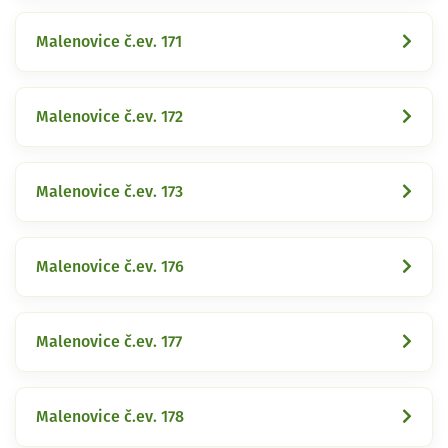
Malenovice č.ev. 171
Malenovice č.ev. 172
Malenovice č.ev. 173
Malenovice č.ev. 176
Malenovice č.ev. 177
Malenovice č.ev. 178