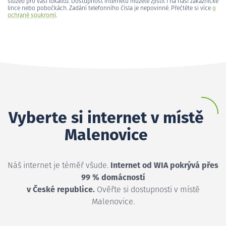
služeb pro vaši lokalitu. Dostupnost internetu můžete zjistit i na naší zákaznické
lince nebo pobočkách. Zadání telefonního čísla je nepovinné. Přečtěte si více
o
ochraně soukromí
.
Vyberte si internet v místě
Malenovice
Náš internet je téměř všude.
Internet od WIA pokrývá přes
99 % domácností
v České republice.
Ověřte si dostupnosti v místě
Malenovice.