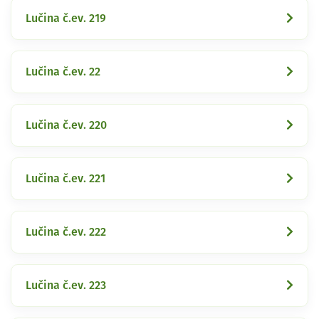
Lučina č.ev. 219
Lučina č.ev. 22
Lučina č.ev. 220
Lučina č.ev. 221
Lučina č.ev. 222
Lučina č.ev. 223