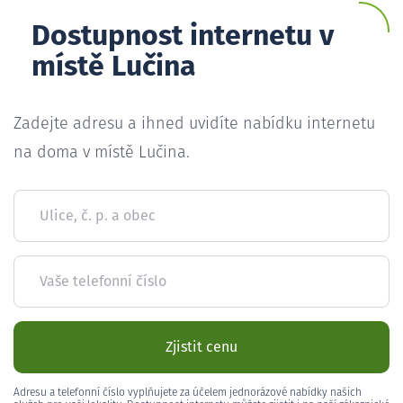
Dostupnost internetu v
místě Lučina
Zadejte adresu a ihned uvidíte nabídku internetu
na doma v místě Lučina.
Ulice, č. p. a obec
Vaše telefonní číslo
Zjistit cenu
Adresu a telefonní číslo vyplňujete za účelem jednorázové nabídky našich