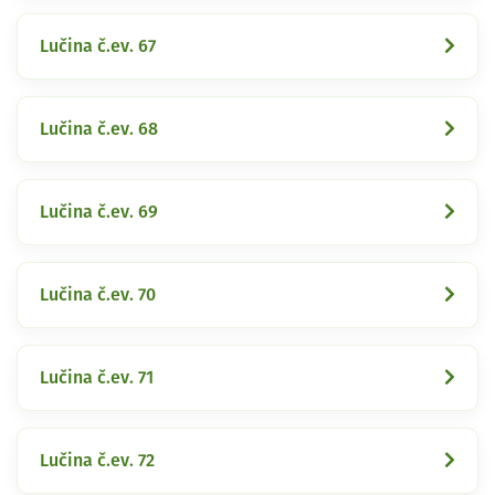
Lučina č.ev. 67
Lučina č.ev. 68
Lučina č.ev. 69
Lučina č.ev. 70
Lučina č.ev. 71
Lučina č.ev. 72