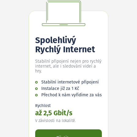
Spolehlivý
Rychlý Internet
Stabilní připojení nejen pro rychlý
internet, ale i sledování videí a
hry.
Stabilní internetové připojení
Instalace již za 1 Kč
Přechod k nám vyřídíme za vás
Rychlost
až 2,5 Gbit/s
V závislosti na lokalitě.