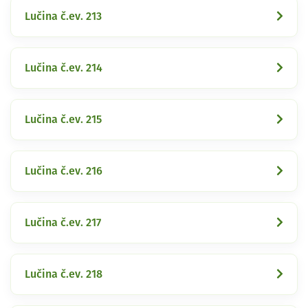
Lučina č.ev. 213
Lučina č.ev. 214
Lučina č.ev. 215
Lučina č.ev. 216
Lučina č.ev. 217
Lučina č.ev. 218