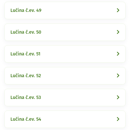
Lučina č.ev. 49
Lučina č.ev. 50
Lučina č.ev. 51
Lučina č.ev. 52
Lučina č.ev. 53
Lučina č.ev. 54