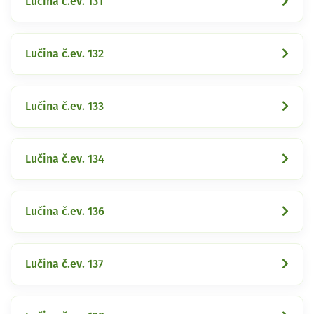
Lučina č.ev. 131
Lučina č.ev. 132
Lučina č.ev. 133
Lučina č.ev. 134
Lučina č.ev. 136
Lučina č.ev. 137