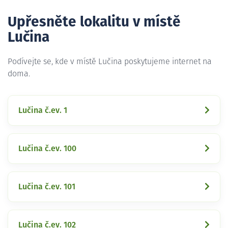
Upřesněte lokalitu v místě
Lučina
Podívejte se, kde v místě Lučina poskytujeme internet na
doma.
Lučina č.ev. 1
Lučina č.ev. 100
Lučina č.ev. 101
Lučina č.ev. 102