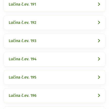
Lučina č.ev. 191
Lučina č.ev. 192
Lučina č.ev. 193
Lučina č.ev. 194
Lučina č.ev. 195
Lučina č.ev. 196