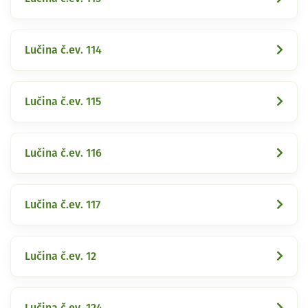
Lučina č.ev. 114
Lučina č.ev. 115
Lučina č.ev. 116
Lučina č.ev. 117
Lučina č.ev. 12
Lučina č.ev. 124