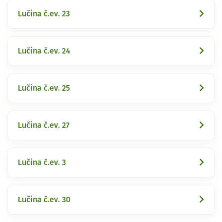
Lučina č.ev. 23
Lučina č.ev. 24
Lučina č.ev. 25
Lučina č.ev. 27
Lučina č.ev. 3
Lučina č.ev. 30