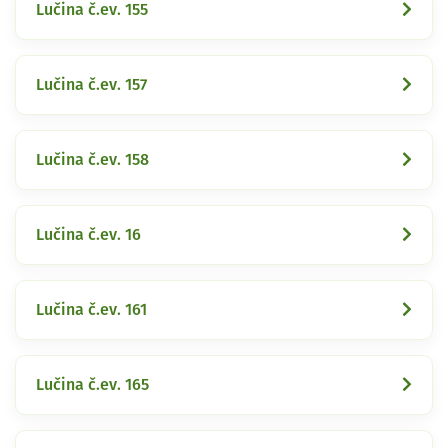
Lučina č.ev. 155
Lučina č.ev. 157
Lučina č.ev. 158
Lučina č.ev. 16
Lučina č.ev. 161
Lučina č.ev. 165