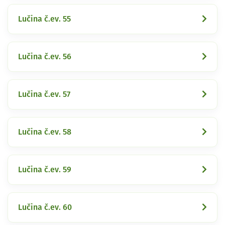
Lučina č.ev. 55
Lučina č.ev. 56
Lučina č.ev. 57
Lučina č.ev. 58
Lučina č.ev. 59
Lučina č.ev. 60