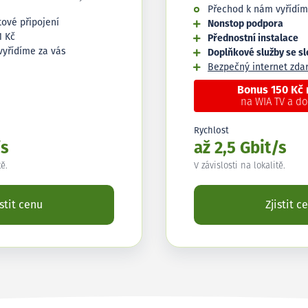
Přechod k nám vyřídím
tové připojení
Nonstop podpora
1 Kč
Přednostní instalace
vyřídíme za vás
Doplňkové služby se s
Bezpečný internet zd
Bonus 150 Kč
na WIA TV a d
Rychlost
/s
až 2,5 Gbit/s
tě.
V závislosti na lokalitě.
istit cenu
Zjistit c