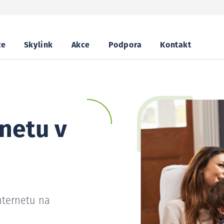
ze
Skylink
Akce
Podpora
Kontakt
netu v
nternetu na