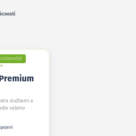
ácností
oblíbenější
 Premium
extra službami a
odle vašeho
ipojení