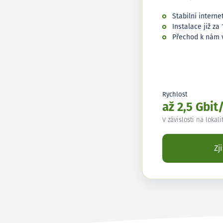
Stabilní interne
Instalace již za 
Přechod k nám 
Rychlost
až 2,5 Gbit
V závislosti na lokali
Zj