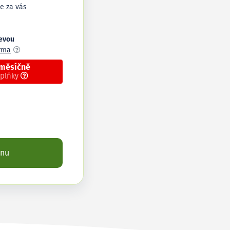
e za vás
levou
arma
 měsíčně
oplňky
enu