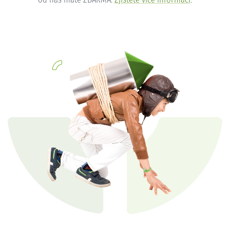
od nás máte ZDARMA.
Zjistěte více informací
.