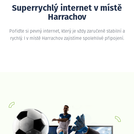
Superrychlý internet v místě
Harrachov
Pořiďte si pevný internet, který je vždy zaručeně stabilní a
rychlý. I v místě Harrachov zajistíme spolehlivé připojení.