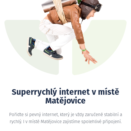
Superrychlý internet v místě
Matějovice
Pořiďte si pevný internet, který je vždy zaručeně stabilní a
rychlý. I v místě Matějovice zajistíme spolehlivé připojení.