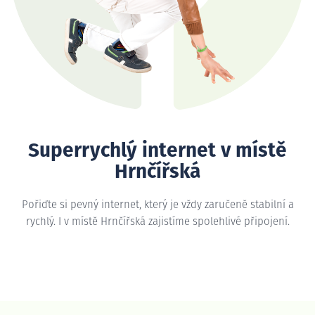
Superrychlý internet v místě
Hrnčířská
Pořiďte si pevný internet, který je vždy zaručeně stabilní a
rychlý. I v místě Hrnčířská zajistíme spolehlivé připojení.