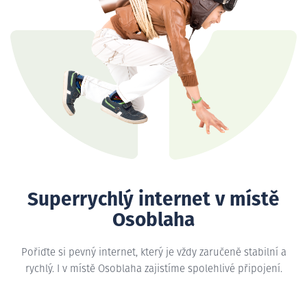
Superrychlý internet v místě
Osoblaha
Pořiďte si pevný internet, který je vždy zaručeně stabilní a
rychlý. I v místě Osoblaha zajistíme spolehlivé připojení.