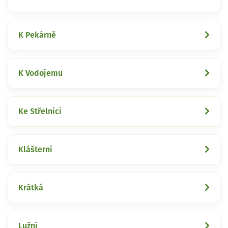
K Pekárně
K Vodojemu
Ke Střelnici
Klášterní
Krátká
Lužní