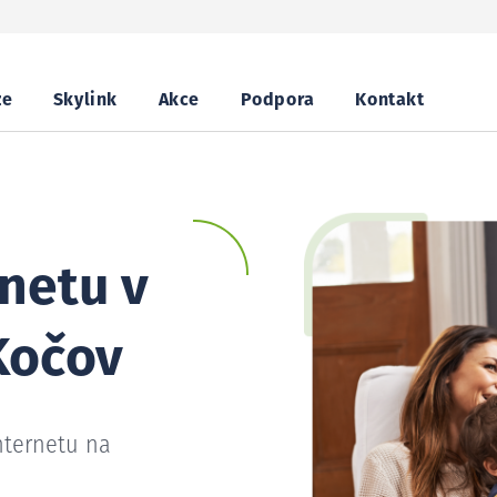
ze
Skylink
Akce
Podpora
Kontakt
netu v
Kočov
nternetu na