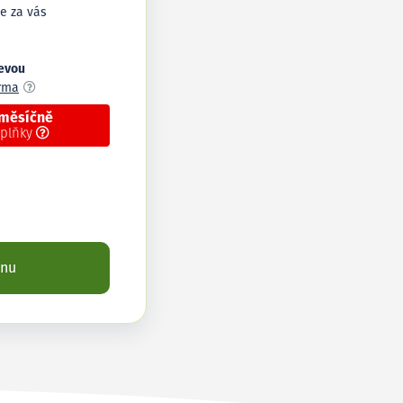
e za vás
levou
arma
 měsíčně
oplňky
enu