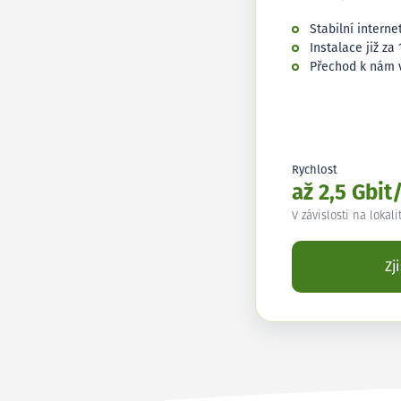
Stabilní interne
Instalace již za 
Přechod k nám 
Rychlost
až 2,5 Gbit
V závislosti na lokali
Zj