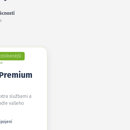
ácností
v.
oblíbenější
 Premium
extra službami a
odle vašeho
ipojení