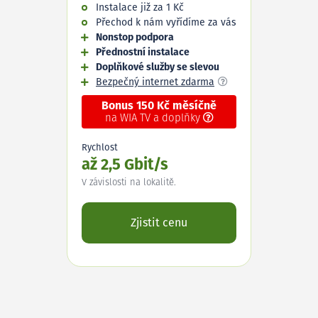
Instalace již za 1 Kč
Přechod k nám vyřídíme za vás
Nonstop podpora
Přednostní instalace
Doplňkové služby se slevou
Bezpečný internet zdarma
Bonus 150 Kč měsíčně
na WIA TV a doplňky
Rychlost
až 2,5 Gbit/s
V závislosti na lokalitě.
Zjistit cenu