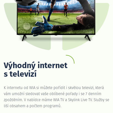
Výhodný internet
s televizí
K internetu od WIA si můžete pořídit i skvělou televizi, která
vám umožní sledovat vaše oblíbené pořady i se 7 denním
zpožděním. V nabídce máme WIA TV a Skylink Live TV. Služby se
liší obsahem a počtem programů.