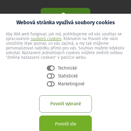
Webová stránka využívá soubory cookies
Aby WIA web fungoval, jak má, potřebujeme od vás souhlas se
zpracováním
souborů cookies
. Kliknutím na Povolit vše nám
umožníte lépe poznat, co vás zajímá, a my tak můžeme
personalizovat nabídku přímo pro vás. Souhlas můžete kdykoliv
odvolat. Nastavení jednotlivých cookies můžete změnit volbou
"Změna nastavení cookies" v patičce webu.
Technické
Statistické
Všeobecné podmínky
Marketingové
Ochrana osobních údajů
Změna nastavení cookies
Povolit vybrané
Provozní podmínky předplacený internet
Provozní podmínky WIA Optika
Povolit vše