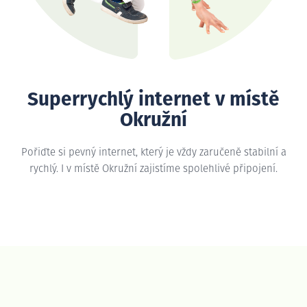
Superrychlý internet v místě
Okružní
Pořiďte si pevný internet, který je vždy zaručeně stabilní a
rychlý. I v místě Okružní zajistíme spolehlivé připojení.