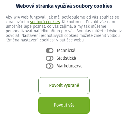
Webová stránka využívá soubory cookies
Hynčice č.p. 41
Aby WIA web fungoval, jak má, potřebujeme od vás souhlas se
zpracováním
souborů cookies
. Kliknutím na Povolit vše nám
umožníte lépe poznat, co vás zajímá, a my tak můžeme
personalizovat nabídku přímo pro vás. Souhlas můžete kdykoliv
Hynčice č.p. 42
odvolat. Nastavení jednotlivých cookies můžete změnit volbou
"Změna nastavení cookies" v patičce webu.
Technické
Hynčice č.p. 43
Statistické
Marketingové
Hynčice č.p. 44
Povolit vybrané
Hynčice č.p. 45
Povolit vše
Hynčice č.p. 46