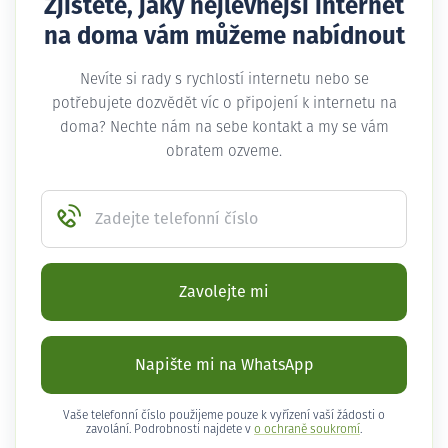
Zjistěte, jaký nejlevnější internet
na doma vám můžeme nabídnout
Nevíte si rady s rychlostí internetu nebo se
potřebujete dozvědět víc o připojení k internetu na
doma? Nechte nám na sebe kontakt a my se vám
obratem ozveme.
Zadejte telefonní číslo
Zavolejte mi
Napište mi na WhatsApp
Vaše telefonní číslo použijeme pouze k vyřízení vaší žádosti o
zavolání. Podrobnosti najdete v
o ochraně soukromí
.