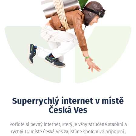
Superrychlý internet v místě
Česká Ves
Pořiďte si pevný internet, který je vždy zaručeně stabilní a
rychlý. I v místě Česká Ves zajistíme spolehlivé připojení.