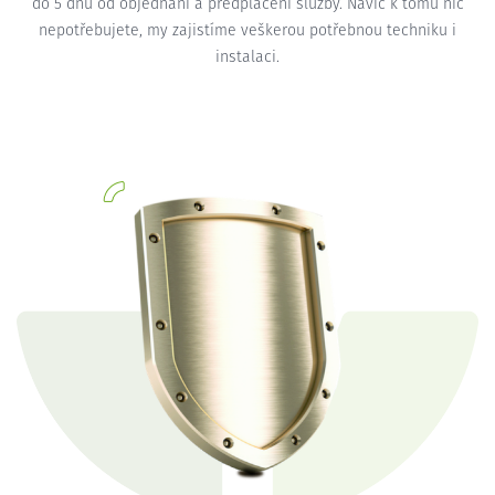
do 5 dnů od objednání a předplacení služby. Navíc k tomu nic
nepotřebujete, my zajistíme veškerou potřebnou techniku i
instalaci.