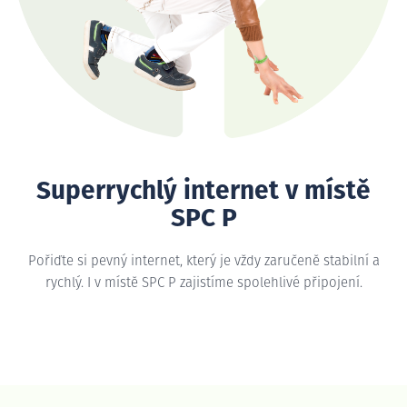
Superrychlý internet v místě
SPC P
Pořiďte si pevný internet, který je vždy zaručeně stabilní a
rychlý. I v místě SPC P zajistíme spolehlivé připojení.