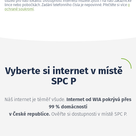
služeb pro vaši lokalitu. Dostupnost internetu můžete zjistit i na naší zákaznické
lince nebo pobočkách. Zadání telefonního čísla je nepovinné. Přečtěte si více
o
ochraně soukromí
.
Vyberte si internet v místě
SPC P
Náš internet je téměř všude.
Internet od WIA pokrývá přes
99 % domácností
v České republice.
Ověřte si dostupnosti v místě SPC P.