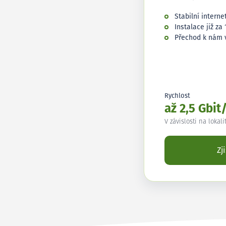
Stabilní interne
Instalace již za 
Přechod k nám 
Rychlost
až 2,5 Gbit
V závislosti na lokali
Zj