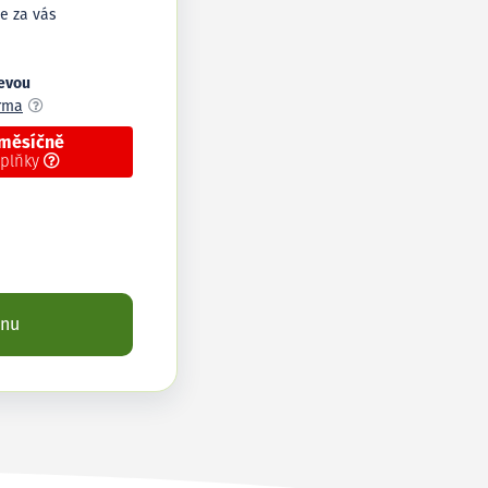
e za vás
levou
arma
 měsíčně
oplňky
enu