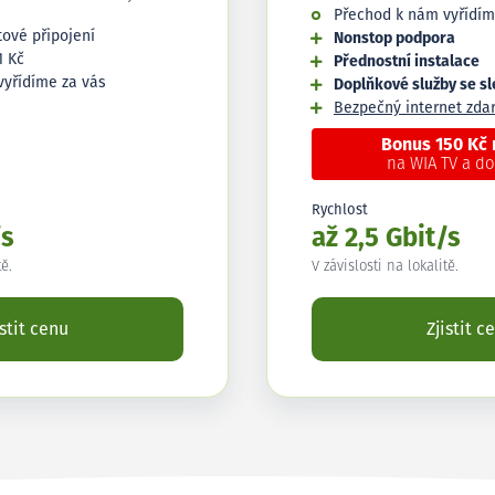
Přechod k nám vyřídím
tové připojení
Nonstop podpora
1 Kč
Přednostní instalace
vyřídíme za vás
Doplňkové služby se s
Bezpečný internet zd
Bonus 150 Kč
na WIA TV a d
Rychlost
/s
až 2,5 Gbit/s
tě.
V závislosti na lokalitě.
istit cenu
Zjistit c