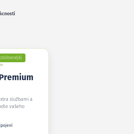
ácností
oblíbenější
 Premium
extra službami a
odle vašeho
ipojení