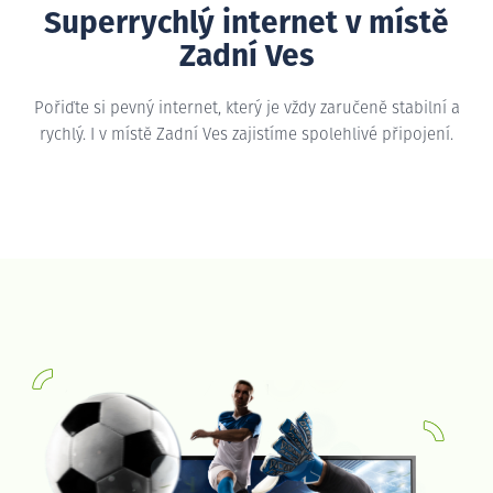
Superrychlý internet v místě
Zadní Ves
Pořiďte si pevný internet, který je vždy zaručeně stabilní a
rychlý. I v místě Zadní Ves zajistíme spolehlivé připojení.